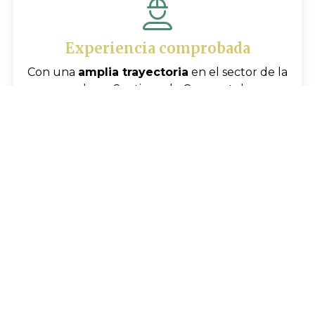
Experiencia comprobada
Con una
amplia trayectoria
en el sector de la
escayola en Santiago de Compostela, en
Montecplac hemos adquirido valiosos
conocimientos con los que garantizamos unos
resultados excelentes.
Soluciones personalizadas
En Montecplac entendemos que cada uno de
los clientes que solicitan nuestros servicios y
sus proyectos son únicos, por ello, ofrecemos