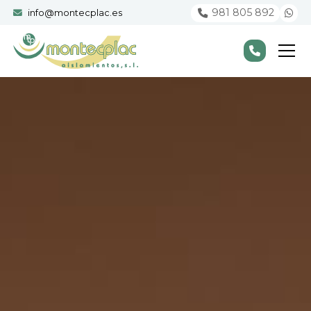
981 805 892
info@montecplac.es