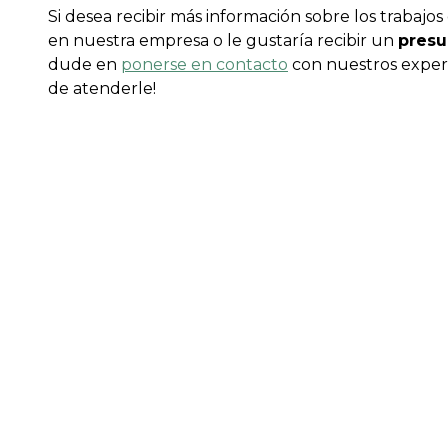
Si desea recibir más información sobre los trabajo
en nuestra empresa o le gustaría recibir un
presu
dude en
ponerse en contacto
con nuestros exper
de atenderle!
Trabajos a medida y
Los
par
obras adaptadas a sus
esc
necesidades
Ade
ef
pet