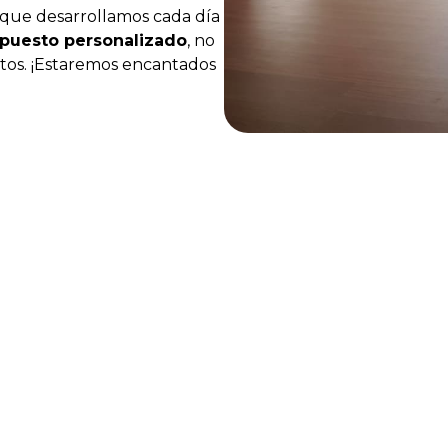
s que desarrollamos cada día
puesto personalizado
, no
tos. ¡Estaremos encantados
 profesionales que conformamos el equipo de Montecpla
a ofrecer a todos nuestros clientes un
servicio integral
ayolas o los proyectos de reforma.
más, para garantizar el éxito de todos los servicios y la
ectuamos un
estudio previo de las necesidades
del c
iciones para conseguir adaptamos fielmente a sus exigen