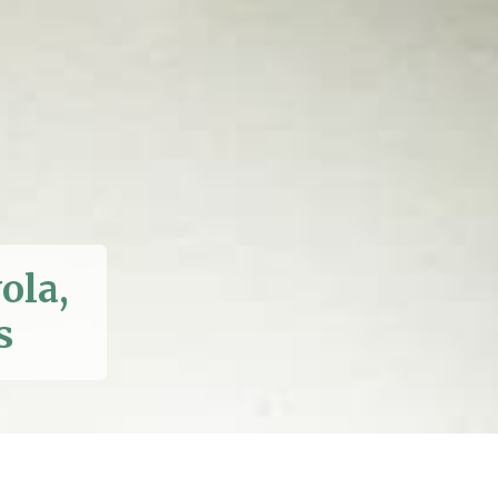
ola,
s