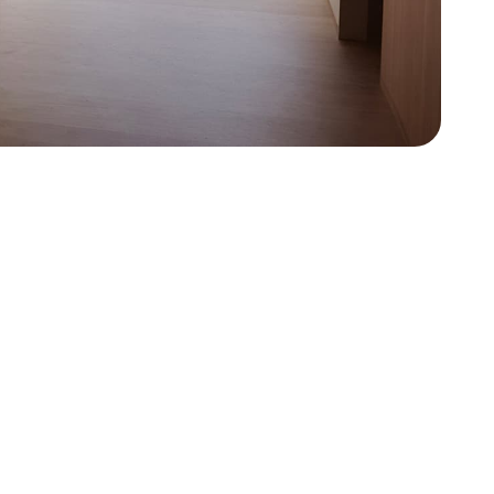
c en Santiago de Compostela trabajamos a diario
en áreas como los trabajos con pladur, las
s obras que llevamos a cabo en nuestra empresa,
liente y prestamos una especial atención a sus
cias y expectativas.